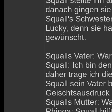
Squall stellte ihn
danach gingen sie
Squall's Schwester
Lucky, denn sie ha
gewünscht.
Squalls Vater: Wa
Squall: Ich bin d
daher trage ich di
Squall sein Vater
Geischtsausdruck 
Squalls Mutter: Wa
Rhinoa: Squall hilf