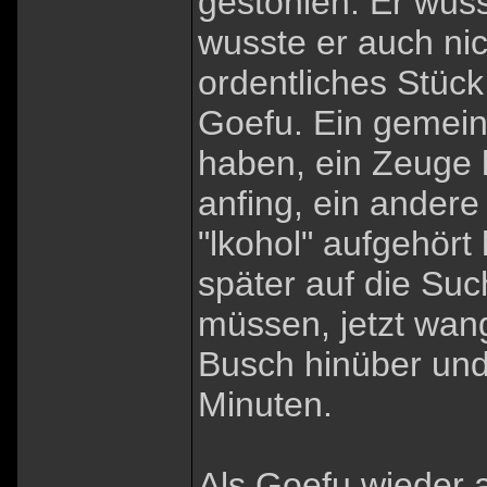
gestohlen. Er wus
wusste er auch nic
ordentliches Stück
Goefu. Ein gemein
haben, ein Zeuge h
anfing, ein andere
"lkohol" aufgehört 
später auf die Su
müssen, jetzt wan
Busch hinüber und
Minuten.
Als Goefu wieder 