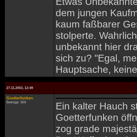
Etwas Unbekanntes
dem jungen Kaufma
kaum faßbarer Ges
stolperte. Wahrlic
unbekannt hier dr
sich zu? "Egal, m
Hauptsache, keine
27.11.2003, 12:49
Goetterfunken
Beiträge: 959
Ein kalter Hauch s
Goetterfunken öff
zog grade majestä