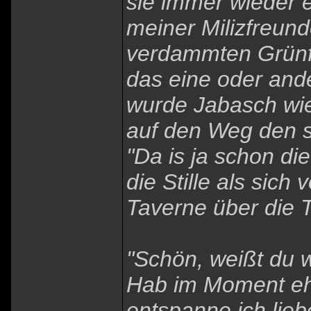
sie immer wieder e
meiner Milizfreund
verdammten Grünfe
das eine oder ande
wurde Jabasch wie
auf den Weg den s
"Da is ja schon di
die Stille als sic
Taverne über die T
"Schön, weißt du wa
Hab im Moment ehe
entspanne ich lieb