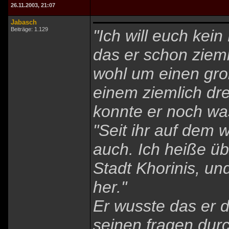
26.11.2003, 21:07
Jabasch
Beiträge: 1.129
"Ich will euch kei
das er schon zieml
wohl um einen gro
einem ziemlich dre
konnte er noch wa
"Seit ihr auf dem w
auch. Ich heiße üb
Stadt Khorinis, un
her."
Er wusste das er 
seinen fragen durc