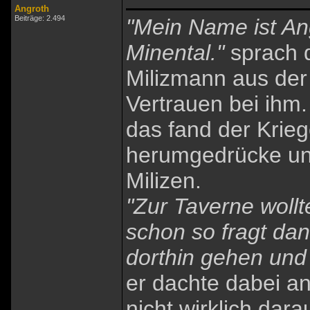
Angroth
Beiträge: 2.494
"Mein Name ist A
Minental."
sprach d
Milizmann aus der 
Vertrauen bei ihm.
das fand der Krieg
herumgedrücke und
Milizen.
"Zur Taverne wollte
schon so fragt d
dorthin gehen und 
er dachte dabei a
nicht wirklich dara