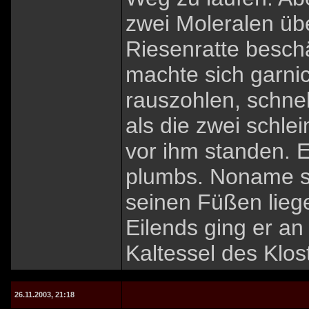
zwei Moleralen übe
Riesenratte beschä
machte sich garni
rauszohlen, schnel
als die zwei schle
vor ihm standen. 
plumbs. Noname sa
seinen Füßen liegen
Eilends ging er an
Kaltessel des Klos
26.11.2003, 21:18