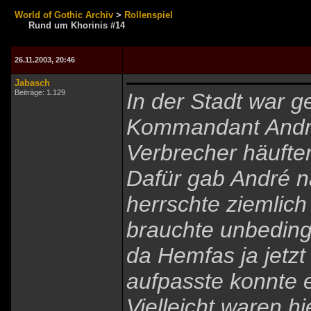
World of Gothic Archiv
>
Rollenspiel
Rund um Khorinis #14
26.11.2003, 20:46
Jabasch
Beiträge: 1.129
In der Stadt war g
Kommandant André
Verbrecher häufte
Dafür gab André na
herrschte ziemlich
brauchte unbeding
da Hemfas ja jetz
aufpasste konnte e
Vielleicht waren h