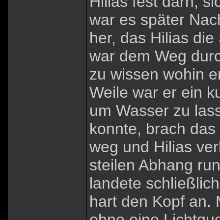
Hilias fest darn, s
war es später Nac
her, das Hilias die
war dem Weg durch
zu wissen wohin er
Weile war er ein 
um Wasser zu lass
konnte, brach das
weg und Hilias ver
steilen Abhang run
landete schließlic
hart den Kopf an
ohne eine Lichtque