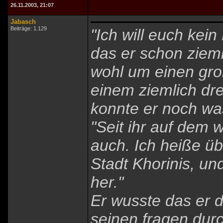
26.11.2003, 21:07
Jabasch
Beiträge: 1.129
"Ich will euch kei
das er schon zieml
wohl um einen gro
einem ziemlich dre
konnte er noch wa
"Seit ihr auf dem w
auch. Ich heiße üb
Stadt Khorinis, un
her."
Er wusste das er 
seinen fragen durc