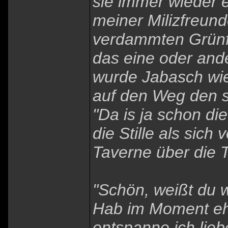
sie immer wieder e
meiner Milizfreund
verdammten Grünfe
das eine oder ande
wurde Jabasch wie
auf den Weg den s
"Da is ja schon di
die Stille als sic
Taverne über die T
"Schön, weißt du wa
Hab im Moment ehe
entspanne ich lieb