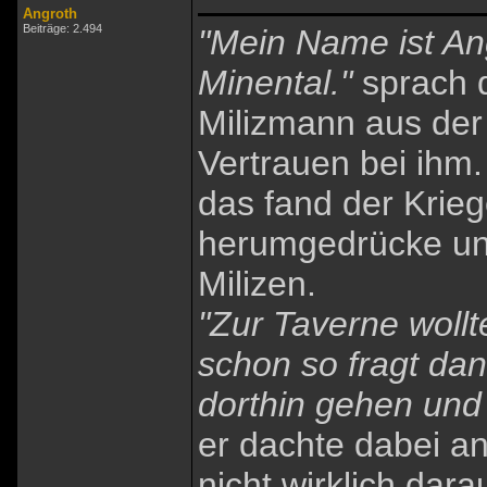
Angroth
Beiträge: 2.494
"Mein Name ist A
Minental."
sprach d
Milizmann aus der 
Vertrauen bei ihm.
das fand der Krieg
herumgedrücke und
Milizen.
"Zur Taverne wollte
schon so fragt d
dorthin gehen und 
er dachte dabei a
nicht wirklich dara