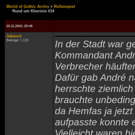
World of Gothic Archiv
>
Rollenspiel
Rund um Khorinis #14
26.11.2003, 20:46
Jabasch
Beiträge: 1.129
In der Stadt war g
Kommandant André
Verbrecher häufte
Dafür gab André na
herrschte ziemlich
brauchte unbeding
da Hemfas ja jetz
aufpasste konnte e
Vielleicht waren h