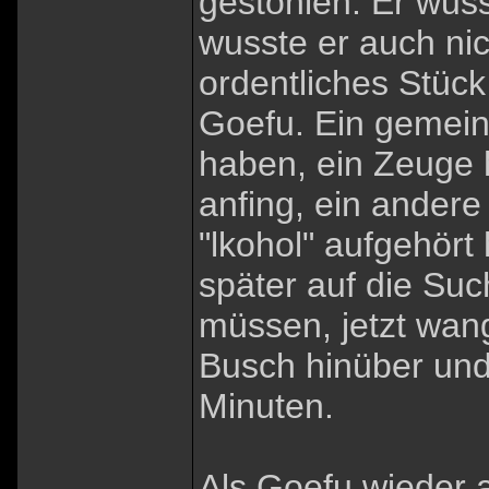
gestohlen. Er wus
wusste er auch nic
ordentliches Stück
Goefu. Ein gemein
haben, ein Zeuge h
anfing, ein andere
"lkohol" aufgehört 
später auf die Su
müssen, jetzt wan
Busch hinüber und
Minuten.
Als Goefu wieder 