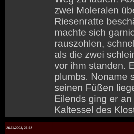
zwei Moleralen übe
Riesenratte beschä
machte sich garni
rauszohlen, schnel
als die zwei schle
vor ihm standen. 
plumbs. Noname sa
seinen Füßen liegen
Eilends ging er an
Kaltessel des Klos
26.11.2003, 21:18