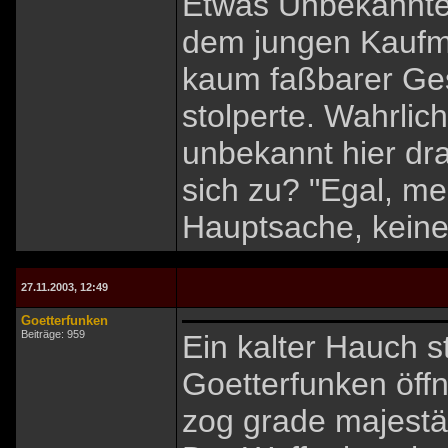
Etwas Unbekanntes
dem jungen Kaufma
kaum faßbarer Ges
stolperte. Wahrlic
unbekannt hier dr
sich zu? "Egal, m
Hauptsache, keine
27.11.2003, 12:49
Goetterfunken
Beiträge: 959
Ein kalter Hauch s
Goetterfunken öff
zog grade majestä