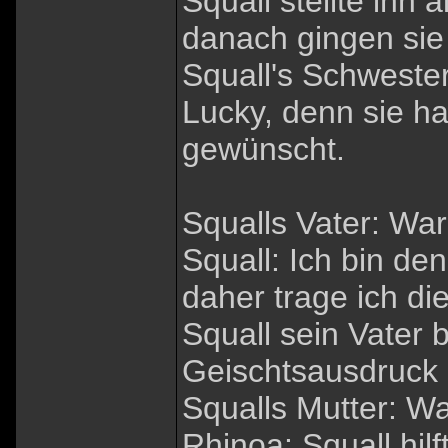
Squall stellte ihn
danach gingen sie
Squall's Schwester
Lucky, denn sie ha
gewünscht.
Squalls Vater: Wa
Squall: Ich bin d
daher trage ich di
Squall sein Vater
Geischtsausdruck 
Squalls Mutter: Wa
Rhinoa: Squall hilf